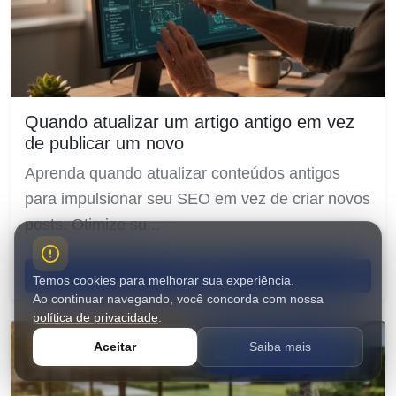
Quando atualizar um artigo antigo em vez
de publicar um novo
Aprenda quando atualizar conteúdos antigos
para impulsionar seu SEO em vez de criar novos
posts. Otimize su...
Ler artigo
Temos cookies para melhorar sua experiência.
Ao continuar navegando, você concorda com nossa
política de privacidade
.
Aceitar
Saiba mais
Fale Conosco