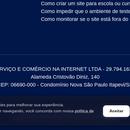
Como criar um site para escola ou cur
Como impedir que o ambiente de test
Como monitorar se o site está fora do
RVIÇO E COMÉRCIO NA INTERNET LTDA - 29.794.163
Alameda Cristovão Diniz, 140
EP: 06690-000 - Condomínio Nova São Paulo Itapevi/
es para melhorar sua experiência.
ar navegando, você concorda com nossa
política de
Aceitar
Criado com tecnologia e paixão pela
Full SaaS
.