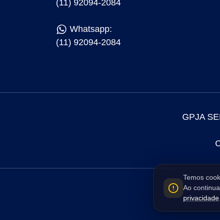
(11) 92094-2084
Whatsapp:
(11) 92094-2084
GPJA SE
C
Temos cooki
Ao continu
privacidade